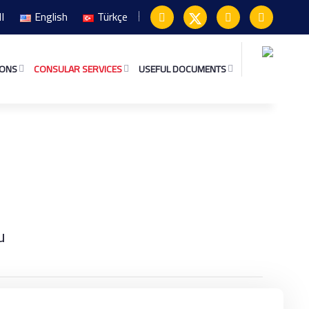
ال
English
Türkçe
IONS
CONSULAR SERVICES
USEFUL DOCUMENTS
mu