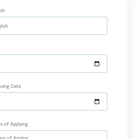
glish
port Issuing Date
اسب / Reasons of Applying