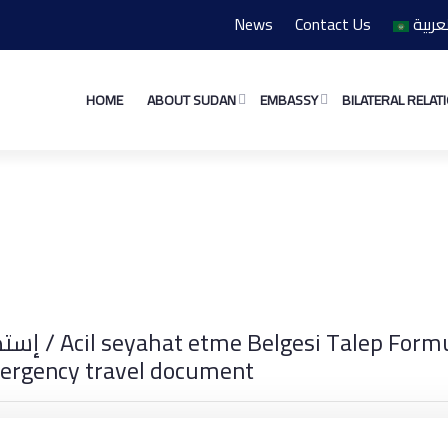
News
Contact Us
عربية
HOME
ABOUT SUDAN
EMBASSY
BILATERAL RELAT
Emergency Travel Document
t
إستمارة طلب استخراج وثيقة سفر اضطرارية / Acil seyahat etme Belgesi Talep For
mergency travel document