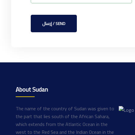
إرسال / SEND
ِAbout Sudan
The name of the country of Sudan was given to
the part that lies south of the African Sahara,
which extends from the Atlantic Ocean in the
west to the Red Sea and the Indian Ocean in the