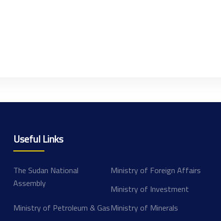
Useful Links
The Sudan National
Ministry of Foreign Affairs
Assembly
Ministry of Investment
Ministry of Petroleum & Gas
Ministry of Minerals