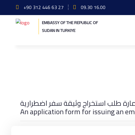
+90 312 446 63 27
09.30 16.00
EMBASSY OF THE REPUBLIC OF
SUDAN IN TURKIYE
Home
Consular Services
Emergency Travel Documen
An application form for issuing an e