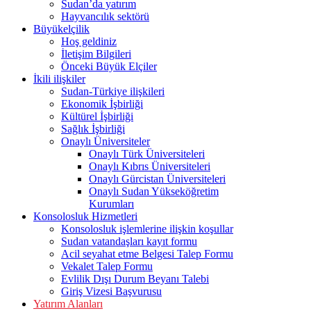
Sudan’da yatırım
Hayvancılık sektörü
Büyükelçilik
Hoş geldiniz
İletişim Bilgileri
Önceki Büyük Elçiler
İkili ilişkiler
Sudan-Türkiye ilişkileri
Ekonomik İşbirliği
Kültürel İşbirliği
Sağlık İşbirliği
Onaylı Üniversiteler
Onaylı Türk Üniversiteleri
Onaylı Kıbrıs Üniversiteleri
Onaylı Gürcistan Üniversiteleri
Onaylı Sudan Yükseköğretim
Kurumları
Konsolosluk Hizmetleri
Konsolosluk işlemlerine ilişkin koşullar
Sudan vatandaşları kayıt formu
Acil seyahat etme Belgesi Talep Formu
Vekalet Talep Formu
Evlilik Dışı Durum Beyanı Talebi
Giriş Vizesi Başvurusu
Yatırım Alanları