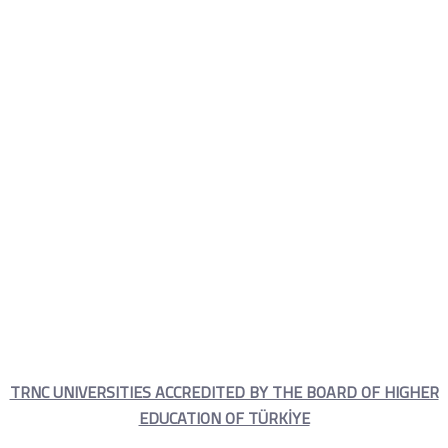
Onaylı Kıbrıs
Üniversiteleri
Home
Onaylı Üniversiteleri
İkili ilişkiler
Onaylı Kıbrıs Üniversiteleri
TRNC UNIVERSITIES ACCREDITED BY THE BOARD OF HIGHER
EDUCATION OF TÜRKİYE