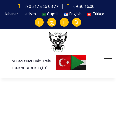
+90 312 446 63 27
09.30 16.00
Haberler
İletişim
العربية
English
Türkçe
SUDAN CUMHURIYETI'NIN
TÜRKIYE BÜYÜKELÇILIĞI