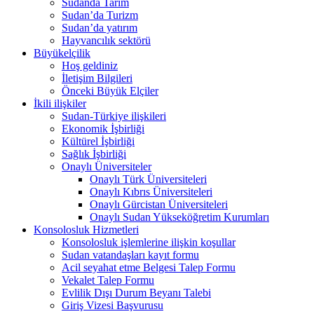
Sudanda Tarım
Sudan’da Turizm
Sudan’da yatırım
Hayvancılık sektörü
Büyükelçilik
Hoş geldiniz
İletişim Bilgileri
Önceki Büyük Elçiler
İkili ilişkiler
Sudan-Türkiye ilişkileri
Ekonomik İşbirliği
Kültürel İşbirliği
Sağlık İşbirliği
Onaylı Üniversiteler
Onaylı Türk Üniversiteleri
Onaylı Kıbrıs Üniversiteleri
Onaylı Gürcistan Üniversiteleri
Onaylı Sudan Yükseköğretim Kurumları
Konsolosluk Hizmetleri
Konsolosluk işlemlerine ilişkin koşullar
Sudan vatandaşları kayıt formu
Acil seyahat etme Belgesi Talep Formu
Vekalet Talep Formu
Evlilik Dışı Durum Beyanı Talebi
Giriş Vizesi Başvurusu