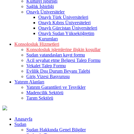
Kültürel İşbirliği
Sağlık İşbirliği
Onaylı Üniversiteler
Onaylı Türk Üniversiteleri
Onaylı Kıbrıs Üniversiteleri
Onaylı Gürcistan Üniversiteleri
Onaylı Sudan Yükseköğretim
Kurumları
Konsolosluk Hizmetleri
Konsolosluk işlemlerine ilişkin koşullar
Sudan vatandaşları kayıt formu
Acil seyahat etme Belgesi Talep Formu
Vekalet Talep Formu
Evlilik Dışı Durum Beyanı Talebi
Giriş Vizesi Başvurusu
Yatırım Alanları
Yatırım Garantileri ve Teşvikler
Madencilik Sektörü
Tarım Sektörü
Anasayfa
Sudan
Sudan Hakkında Genel Bilgiler