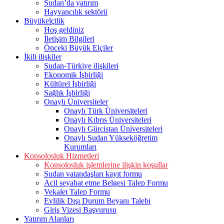
Sudan’da yatırım
Hayvancılık sektörü
Büyükelçilik
Hoş geldiniz
İletişim Bilgileri
Önceki Büyük Elçiler
İkili ilişkiler
Sudan-Türkiye ilişkileri
Ekonomik İşbirliği
Kültürel İşbirliği
Sağlık İşbirliği
Onaylı Üniversiteler
Onaylı Türk Üniversiteleri
Onaylı Kıbrıs Üniversiteleri
Onaylı Gürcistan Üniversiteleri
Onaylı Sudan Yükseköğretim
Kurumları
Konsolosluk Hizmetleri
Konsolosluk işlemlerine ilişkin koşullar
Sudan vatandaşları kayıt formu
Acil seyahat etme Belgesi Talep Formu
Vekalet Talep Formu
Evlilik Dışı Durum Beyanı Talebi
Giriş Vizesi Başvurusu
Yatırım Alanları