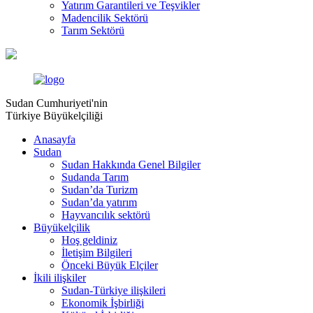
Yatırım Garantileri ve Teşvikler
Madencilik Sektörü
Tarım Sektörü
Sudan Cumhuriyeti'nin
Türkiye Büyükelçiliği
Anasayfa
Sudan
Sudan Hakkında Genel Bilgiler
Sudanda Tarım
Sudan’da Turizm
Sudan’da yatırım
Hayvancılık sektörü
Büyükelçilik
Hoş geldiniz
İletişim Bilgileri
Önceki Büyük Elçiler
İkili ilişkiler
Sudan-Türkiye ilişkileri
Ekonomik İşbirliği