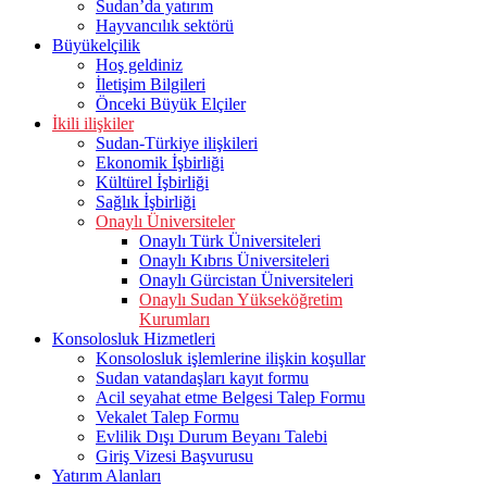
Sudan’da yatırım
Hayvancılık sektörü
Büyükelçilik
Hoş geldiniz
İletişim Bilgileri
Önceki Büyük Elçiler
İkili ilişkiler
Sudan-Türkiye ilişkileri
Ekonomik İşbirliği
Kültürel İşbirliği
Sağlık İşbirliği
Onaylı Üniversiteler
Onaylı Türk Üniversiteleri
Onaylı Kıbrıs Üniversiteleri
Onaylı Gürcistan Üniversiteleri
Onaylı Sudan Yükseköğretim
Kurumları
Konsolosluk Hizmetleri
Konsolosluk işlemlerine ilişkin koşullar
Sudan vatandaşları kayıt formu
Acil seyahat etme Belgesi Talep Formu
Vekalet Talep Formu
Evlilik Dışı Durum Beyanı Talebi
Giriş Vizesi Başvurusu
Yatırım Alanları