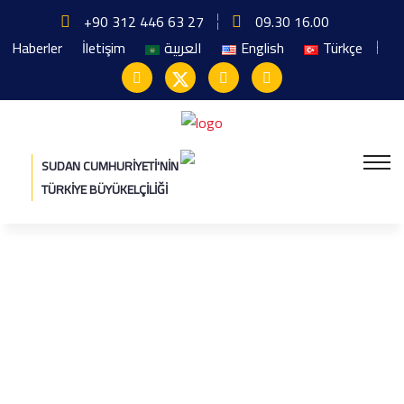
+90 312 446 63 27
09.30 16.00
Haberler
İletişim
العربية
English
Türkçe
SUDAN CUMHURIYETI'NIN
TÜRKIYE BÜYÜKELÇILIĞI