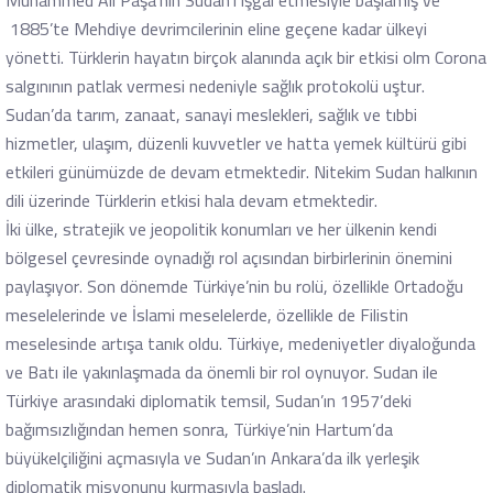
Muhammed Ali Paşa’nın Sudan’ı işgal etmesiyle başlamış ve
1885’te Mehdiye devrimcilerinin eline geçene kadar ülkeyi
yönetti. Türklerin hayatın birçok alanında açık bir etkisi olm Corona
salgınının patlak vermesi nedeniyle sağlık protokolü uştur.
Sudan’da tarım, zanaat, sanayi meslekleri, sağlık ve tıbbi
hizmetler, ulaşım, düzenli kuvvetler ve hatta yemek kültürü gibi
etkileri günümüzde de devam etmektedir. Nitekim Sudan halkının
dili üzerinde Türklerin etkisi hala devam etmektedir.
İki ülke, stratejik ve jeopolitik konumları ve her ülkenin kendi
bölgesel çevresinde oynadığı rol açısından birbirlerinin önemini
paylaşıyor. Son dönemde Türkiye’nin bu rolü, özellikle Ortadoğu
meselelerinde ve İslami meselelerde, özellikle de Filistin
meselesinde artışa tanık oldu. Türkiye, medeniyetler diyaloğunda
ve Batı ile yakınlaşmada da önemli bir rol oynuyor. Sudan ile
Türkiye arasındaki diplomatik temsil, Sudan’ın 1957’deki
bağımsızlığından hemen sonra, Türkiye’nin Hartum’da
büyükelçiliğini açmasıyla ve Sudan’ın Ankara’da ilk yerleşik
diplomatik misyonunu kurmasıyla başladı.