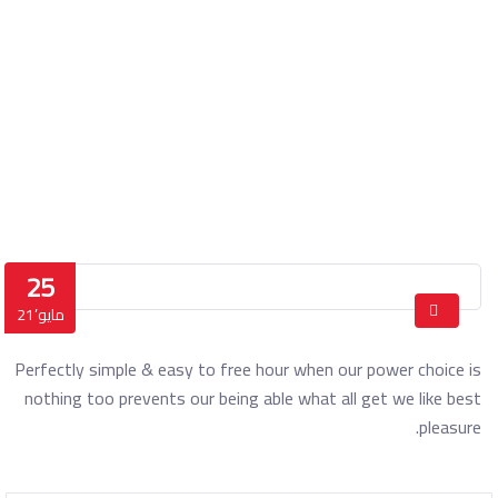
Bertram Irvin
الرئيسة
Bertram Irvin
25
مايو’21
Perfectly simple & easy to free hour when our power choice is
nothing too prevents our being able what all get we like best
pleasure.