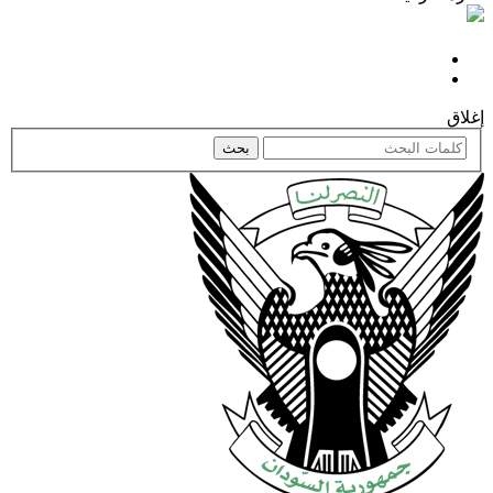
إغلاق