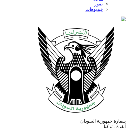
صور
فيديوهات
سفارة جمهورية السودان
أنقرة - تركيا