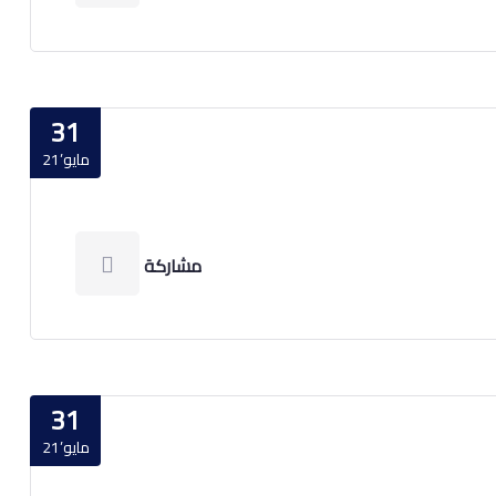
31
مايو’21
مشاركة
31
مايو’21