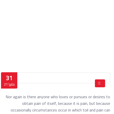
How do I contact the
Mayor?
الرئيسة
How do I contact the Mayor?
31
مايو’21
Nor again is there anyone who loves or pursues or desires to
obtain pain of itself, because it is pain, but because
occasionally circumstances occur in which toil and pain can