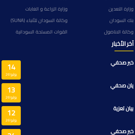
وزارة التعدين
وزارة الزراعة و الغابات
بنك السودان
وكالة السودان للأنباء (SUNA)
وكالة الاناضول
القوات المسلحة السودانية
آخر الأخبار
خبر صحفي
14
يوليو’26
يان صحفي
13
يوليو’26
بيان تعزية
12
يوليو’26
خبر صحفي