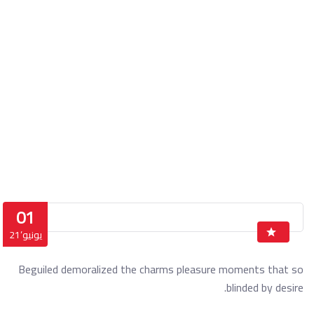
Housing & Land
الرئيسة
Housing & Land
01
يونيو’21
Beguiled demoralized the charms pleasure moments that so
blinded by desire.