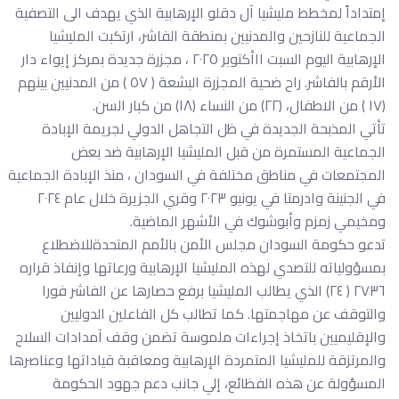
إمتداداً لمخطط مليشيا آل دقلو الإرهابية الذي يهدف الى التصفية
الجماعية للنازحين والمدنيين بمنطقة الفاشر، ارتكبت المليشيا
الإرهابية اليوم السبت ١١أكتوبر ٢٠٢٥ ، مجزرة جديدة بمركز إيواء دار
الأرقم بالفاشر. راح ضحية المجزرة البشعة ( ٥٧ ) من المدنيين بينهم
(١٧ ) من الاطفال، (٢٢) من النساء (١٨) من كبار السن.
تأتي المذبحة الجديدة في ظل التجاهل الدولي لجريمة الإبادة
الجماعية المستمرة من قبل المليشيا الإرهابية ضد بعض
المجتمعات في مناطق مختلفة في السودان ، منذ الإبادة الجماعية
في الجنينة وادرمتا في يونيو ٢٠٢٣ وقري الجزيرة خلال عام ٢٠٢٤
ومخيمي زمزم وأبوشوك في الأشهر الماضية.
تدعو حكومة السودان مجلس الأمن بالأمم المتحدةللاضطلاع
بمسؤولياته للتصدي لهذه المليشيا الإرهابية ورعاتها وإنفاذ قراره
٢٧٣٦ ( ٢٤) الذي يطالب المليشيا برفع حصارها عن الفاشر فورا
والتوقف عن مهاجمتها. كما تطالب كل الفاعلين الدوليين
والإقليميين باتخاذ إجراءات ملموسة تضمن وقف آمدادات السلاح
والمرتزقة للمليشيا المتمردة الإرهابية ومعاقبة قياداتها وعناصرها
المسؤولة عن هذه الفظائع، إلي جانب دعم جهود الحكومة