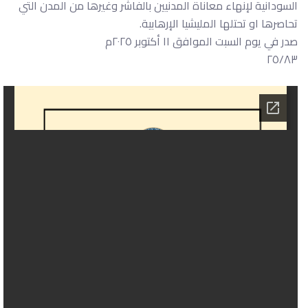
السودانية لإنهاء معاناة المدنيين بالفاشر وغيرها من المدن التي
تحاصرها او تحتلها المليشيا الإرهابية.
صدر في يوم السبت الموافق ١١ أكتوبر ٢٠٢٥م
٢٥/٨٣