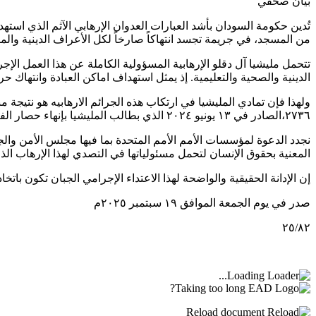
بيان صحفي
تُدين حكومة السودان بأشد العبارات العدوان الإرهابي الآثم الذي ا
من المسجد، في جريمة تجسد انتهاكاً صارخاً لكل الأعراف الدينية والموا
تتحمل مليشيا آل دقلو الإرهابية المسؤولية الكاملة عن هذا العمل الإج
الدينية والصحية والتعليمية. إذ يمثل استهداف اماكن العبادة وانتهاك ح
ولهذا فإن تمادي المليشيا في ارتكاب هذه الجرائم الارهابيه هو نتيجة
٢٧٣٦،الصادر في ١٣ يونيو ٢٠٢٤ الذي بطالب المليشيا بإنهاء حصار الفاشر ووقف الهجوم عليها.
نجدد الدعوة لمؤسسات الأمم الأمم المتحدة بما فيها مجلس الأمن والجم
المعنية بحقوق الإنسان لتحمل مسئولياتها في التصدي لهذا الإرهاب ال
إن الإدانة الحقيقية والواضحة لهذا الاعتداء الإجرامي الجبان تكون باتخ
صدر في يوم الجمعة الموافق ١٩ سبتمبر ٢٠٢٥م
٢٥/٨٢
Loading...
Taking too long?
Reload document