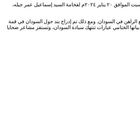
تفيد وزارة الخارجية بأن فخامة الفريق أول ركن عبد الفتاح البرهان عبد الرحمن، رئيس مجلس السيادة، قد بعث برسالة خطية صباح اليوم السبت الموافق ٢٠ يناير ٢٠٢٤م لفخامة السيد إسماعيل عمر جيله،
 الراهن في السودان. ومع ذلك تم إدراج بند حول السودان في قمة
صمة اليوغندية كمبالا، وقاطعها السودان، وحمل بيانها الختامي عبارات تنتهك سيادة السودان، وتستفز مشاعر ضحايا