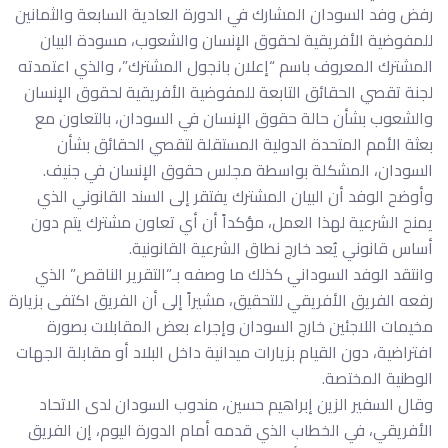
رفض وفد السودان المشارك في الدورة العادية السابعة والثمانين
للمفوضية الأفريقية لحقوق الإنسان والشعوب، مسودة البيان
المشترك المعروف باسم “إعلان بانجول المشترك”، والذي اعتمدته
لجنة تقصي الحقائق التابعة للمفوضية الأفريقية لحقوق الإنسان
والشعوب بشأن حالة حقوق الإنسان في السودان، بالتعاون مع
بعثة الأمم المتحدة الدولية المستقلة لتقصي الحقائق بشأن
السودان، المشكلة بواسطة مجلس حقوق الإنسان في جنيف.
وأوضح الوفد أن البيان المشترك يفتقر إلى السند القانوني الذي
يمنح الشرعية لهذا العمل، مؤكداً أن أي تعاون مشترك يتم دون
أساس قانوني يُعد خارج نطاق الشرعية القانونية.
وانتقد الوفد السوداني كذلك ما وصفه بـ”التقرير الناقص” الذي
رفعه الفريق الأفريقي للتحقيق، مشيراً إلى أن الفريق اكتفى بزيارة
مخيمات اللاجئين خارج السودان وإجراء بعض المقابلات بصورة
افتراضية، دون القيام بزيارات ميدانية داخل البلاد أو مقابلة الجهات
الوطنية المختصة.
وقال السفير الزين إبراهيم حسين، مندوب السودان لدى الاتحاد
الأفريقي، في الخطاب الذي قدمه أمام الدورة اليوم، إن الفريق