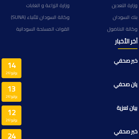
وزارة التعدين
وزارة الزراعة و الغابات
بنك السودان
وكالة السودان للأنباء (SUNA)
وكالة الاناضول
القوات المسلحة السودانية
آخر الأخبار
خبر صحفي
14
يوليو’26
يان صحفي
13
يوليو’26
بيان تعزية
12
يوليو’26
خبر صحفي
24