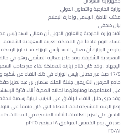
جمهورية السودان
وزارة الخارجية والتعاون الدولي
مكتب الناطق الرسمي وإدارة الإعلام
بيان صحفي
تفيد وزارة الخارجية والتعاون الدولى أن معالي السيد رئيس مجل
مساء اليوم قادماً من المملكة العربية السعودية الشقيقة.
وتوضح الوزارة أن معالي السيد رئيس الوزراء قد تجاوز الوعكة ا
السعودية الشقيقة. وقد غادر معاليه المشفى وهو في حالة ص
الإجهاد . وقد كان ختام زيارته للمملكة لقاء مع صاحب السمو
17/9 حيث عبر معالى رئيس الوزراء في ذلك اللقاء عن شكره
خادم الحرمين الشريفين جلالة الملك سلمان بن عبدالعزيز ح
على اهتمامهما ومتابعتهما لحالته الصحية أثناء فترة الإستشف
وقد جرى خلال اللقاء الإتفاق على الترتيب لزيارة رسمية لاحق
إطار الرغبة المشتركة لبحث القضايا التى كان متفقاً على تناول
البلدين على تعزيز العلاقات الثنائية المتميزة في المجالات كافة
صدر في يوم الخميس الموافق ١٨ سبتمبر ٢٠٢٥م
٢٥/٨١