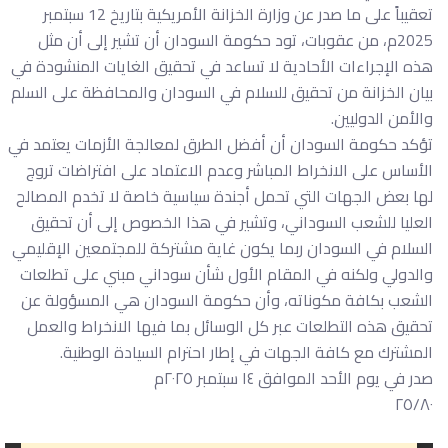
تعقيباً على ما صدر عن وزارة الخزانة الأمريكية بتاريخ 12 سبتمبر
2025م، من عقوبات، تود حكومة السودان أن تشير إلى أن مثل
هذه الإجراءات الأحادية لا تساعد في تحقيق الغايات المنشودة في
بيان الخزانة من تحقيق للسلام في السودان والمحافظة على السلم
والأمن الدوليين.
تؤكد حكومة السودان أن أفضل الطرق لمعالجة الأزمات يعتمد في
الأساس على الانخراط المباشر وعدم الاعتماد على افتراضات تروج
لها بعض الجهات التي تحمل أجندة سياسية خاصة لا تخدم المصالح
العليا للشعب السوداني، وتشير في هذا الخصوص إلى أن تحقيق
السلام في السودان ربما يكون غاية مشتركة للمجتمعين الإقليمي
والدولي ولكنه في المقام الأول شأن سوداني مبني على تطلعات
الشعب بكافة مكوناته، وأن حكومة السودان هي المسؤولة عن
تحقيق هذه التطلعات عبر كل الوسائل بما فيها الانخراط والعمل
المشترك مع كافة الجهات في إطار احترام السيادة الوطنية.
صدر في يوم الأحد الموافق ١٤ سبتمبر ٢٠٢٥م
٢٥/٨٠