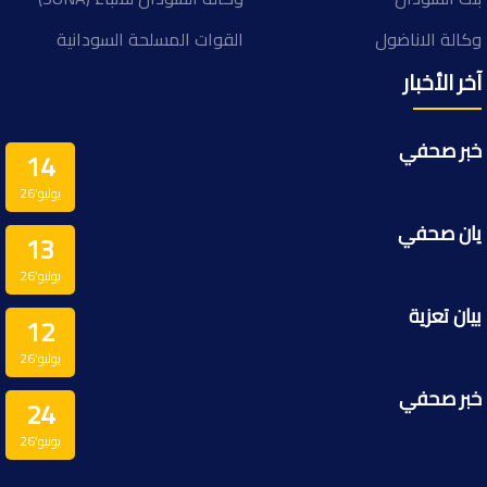
وكالة الاناضول
القوات المسلحة السودانية
آخر الأخبار
خبر صحفي
14
يوليو’26
يان صحفي
13
يوليو’26
بيان تعزية
12
يوليو’26
خبر صحفي
24
يونيو’26