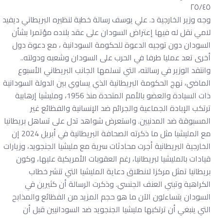
٢٥/٤٥
وجه وزير الخارجية د. علي يوسف رسالة خطية لنظيره البريطاني ديفيد
لامي نقل له فيها إعتراض السودان على عقد بلاده مؤتمرا بشأن
السودان دون توجيه الدعوة للحكومة السودانية ، مع دعوة دول
أخرى تعد عمليا طرفا في الحرب على السودان وشعبه ودولته..
وانتقد الوزير في رسالته، التي تسلمها الجانب البريطاني الأسبوع
الماضي، نهج الحكومة البريطانية الذي يساوي بين الدولة السودانية
ذات السيادة والعضو بالأمم المتحدة منذ 1956، ومليشيا إرهابية
ترتكب الإبادة الجماعية والجرائم ضد الإنسانية والفظائع غير
المسبوقة ضد المدنيين. واستعرض شواهد تدل على تساهل بريطانيا
مع المليشيا مثل ما ذكرته الصحافة البريطانية في أبريل 2024 إن
الخارجية البريطانية أجرت محادثات سرية مع مليشيا الجنجويد، وزيارات
قيادات بالمليشيا لبريطانيا، رغم العقوبات الأمريكية عليها، وكون
بريطانيا تمثل مركزا لانطلاق دعاية المليشيا التي تنشر خطاب
الكراهية وتبني العنف الجنسي. وذكرت الرسالة أن كثيرين في
السودان يتساءلون الآن ما هو حجم المزيد من الفظائع والمذابح
التي ينبغي أن ترتكبها مليشيا الجنجويد ضد السودانيين قبل أن