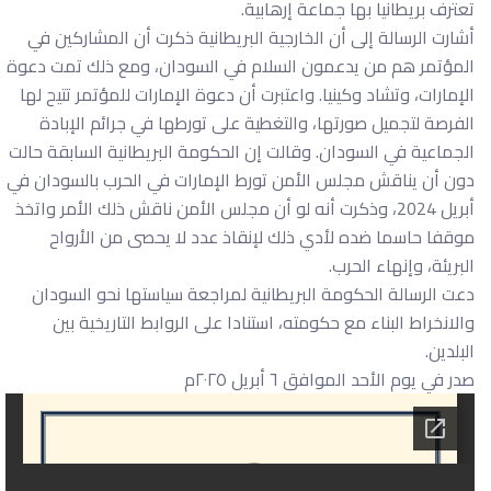
تعترف بريطانيا بها جماعة إرهابية.
أشارت الرسالة إلى أن الخارجية البريطانية ذكرت أن المشاركين في
المؤتمر هم من يدعمون السلام في السودان، ومع ذلك تمت دعوة
الإمارات، وتشاد وكينيا. واعتبرت أن دعوة الإمارات للمؤتمر تتيح لها
الفرصة لتجميل صورتها، والتغطية على تورطها في جرائم الإبادة
الجماعية في السودان. وقالت إن الحكومة البريطانية السابقة حالت
دون أن يناقش مجلس الأمن تورط الإمارات في الحرب بالسودان في
أبريل 2024، وذكرت أنه لو أن مجلس الأمن ناقش ذلك الأمر واتخذ
موقفا حاسما ضده لأدي ذلك لإنقاذ عدد لا يحصى من الأرواح
البريئة، وإنهاء الحرب.
دعت الرسالة الحكومة البريطانية لمراجعة سياستها نحو السودان
والانخراط البناء مع حكومته، استنادا على الروابط التاريخية بين
البلدين.
صدر في يوم الأحد الموافق ٦ أبريل ٢٠٢٥م