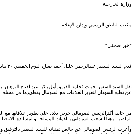
وزارة الخارجية
مكتب الناطق الرسمي وإدارة الإعلام
*خبر صحفي*
قدم السيد السفير عبدالرحمن خليل أحمد صباح اليوم الخميس ٣٠ يناير ٢٠٢٥ أوراق اعتماده للرئيس الصومالي حسن شيخ محمود سفيراً فوق العادة ومفوضاً للسودان لدي الصومال.
نقل السيد السفير تحيات فخامة الفريق أول ركن عبدالفتاح البرهان، 
عن تطلع السودان لتعزيز العلاقات مع الصومال وتطويرها في مختلف ا
من جانبه أكد الرئيس الصومالي حرص بلاده علي تطوير علاقاتها مع الس
الماضية. وهنأ الشعب السوداني والقوات المسلحة والمساندة بالانتصارا
وأعرب الرئيس الصومالي عن خالص تمنياته للسيد السفير بالتوفيق وال