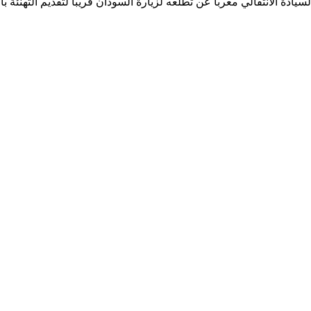
دة الانتقالي معربا عن تطلعه لزيارة السودان قريبا لتقديم التهنئة بالا