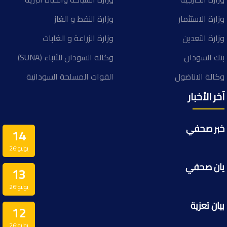
وزارة الاستثمار
وزارة النفط و الغاز
وزارة التعدين
وزارة الزراعة و الغابات
بنك السودان
وكالة السودان للأنباء (SUNA)
وكالة الاناضول
القوات المسلحة السودانية
آخر الأخبار
خبر صحفي
14
يوليو’26
يان صحفي
13
يوليو’26
بيان تعزية
12
يوليو’26