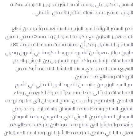
استقبل الدكتور على يوسف أحمد الشريف، وزير الخارجية، بمكتبه
اليوم ، السفير ديفيد شوك القائم بالأعمال الألماني .
قدم السفير التهنئة للسيد الوزير بمناسبة تعيينه وأعرب عن تطلع
بلاده لتعزيز التعاون مع حكومة السودان و المساهمة في تحقيق
السلام و الاستقرار. وذكر أن المانيا قدمت مساعدات بقيمة 280
مليون دولار ، معرباً عن تقديره لجهود الحكومة في تسهيل وصول
المساعدات الإنسانية .واكد أنهم لايساوون بين الجيش والدعم
السريع بسبب الدمار الذي سببته المليشيا للبلاد وما أرتكبته من
انتهاكات وفظائع ضد المدنيين .
عبر السيد الوزير من جانبه عن تقديره للدور الالماني في تقديم
المساعدات داعياً الى مضاعفته نظراً للفجوة الكبيرة في وفاء
المانحين بإلتزاماتهم. وأعرب عن انفتاح السودان لأى مبادرة تهدف
لتحقيق السلام وتحفظ سيادة السودان واستقراره . وجدد رفض
السودان المساواة بين الجيش الذي يدافع عن سيادة السودان
وشعبه والمليشيا التى تستهدف المواطنين وترتكب الفظائع كما
تفعل حاليا في مناطق الجزيرة مطالباً بإدانتها ومحاسبة المسؤولين