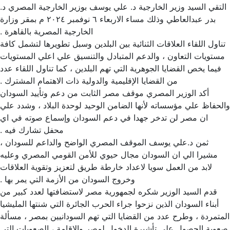
تقي السيد وزير الخارجية د. علي يوسف بوزير الخارجية المصري د.
بدر عبدالعاطي وذلك مساء الاربعاء ٦ نوفمبر ٢٠٢٤ م بمقر وزارة
الخارجية المصرية بالقاهرة .
ناول اللقاء العلاقات الثنائية بين البلدين وسبل تطويرها لتشمل كافة
ستويات التعاون ، والدعم المتبادل والتنسيق علي اعلي المستويات
فيما يخص القضايا الجوهرية التي تهم البلدين ، كما تناول اللقاء عدد
من القضايا الإقليمية والدولية ذات الاهتمام المشترك .
أكد الوزير المصري موقف مصر الثابت من دعم وتأييد السودان
حفاظ علي مؤسساته لأنها الضامن الوحيد لوحدة البلاد ، وشدد علي
ان مصر لن تدخر جهدا في دعم السودان وإسماع صوته في اي
محفل تشارك فيه .
ثمن د.علي يوسف الموقف المصري الواضح والداعم للسودان ،
مشيرا الي ان السودان مجال حيوي للأمن القومي المصري وعليه
لابد من العمل سويا لاعداد خارطة طريق لتعزيز وتقوية العلاقات
وخروج السودان من الأزمة التي يمر بها .
قدم السيد الوزير شكره لجمهورية مصر لاستضافتها لعدد كبير من
أبناء السودان الذين نزحوا جراء الحرب الجائرة التي شنتها المليشيا
متمردة ، وطرح عدد من القضايا التي تهم السودانيين بمصر ، مسألة
وبة الحصول علي تأشيرة الدخول لمصر والإقامة ، الصعوبات التي