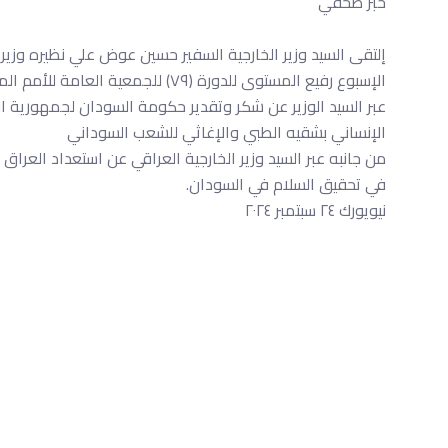
خبر صحفي
إلتقى السيد وزير الخارجية السفير حسين عوض علي نظيره وزي
الإسبوع رفيع المستوى للدورة (٧٩) للجمعية العامة للأمم المتحدة
عبر السيد الوزير عن شكر وتقدير حكومة السودان لجمهورية ا
الإنساني بشقيه الطبي والإغاثي للشعب السوداني
من جانبه عبر السيد وزير الخارجية العراقي عن استعداد العرا
في تحقيق السلام في السودان.
نيويورك ٢٤ سبتمبر ٢٠٢٤