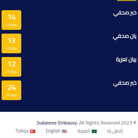
خبر صحفي
14
يوليو’26
يان صحفي
13
يوليو’26
بيان تعزية
12
يوليو’26
خبر صحفي
24
يونيو’26
Sudanese Embassy.
All Rights Reserved.
© 2023
إتصل بنا
العربية
English
Türkçe