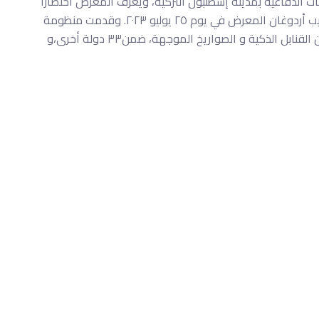
 الدفاعية بمدينة إسطنبول التركية، ويعرف المعرض اختصارا
بIDEF. وافتتح فخامة رئيس الجمهورية التركية السيد رجب طيب أردوغان المعرض في يوم ٢٥ يوليو ٢٠٢٣. وقدمت منظومة
الصناعات الدفاعية السودانية منتجاتها النوعية و المتقدمة من القنابل الذكية و الصواريخ الموجهة، ضمن٣٣ دولة أخرى،و