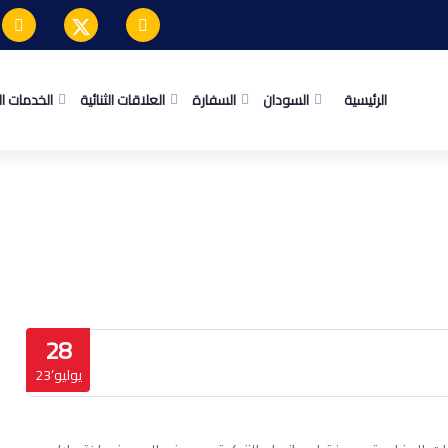
الرئيسية
السودان
السفارة
العلاقات الثنائية
الخدمات ا
انية بمعرض IDEF
ض IDEF
28
يوليو’23