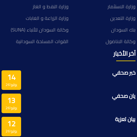
وزارة الاستثمار
وزارة النفط و الغاز
وزارة التعدين
وزارة الزراعة و الغابات
بنك السودان
وكالة السودان للأنباء (SUNA)
وكالة الاناضول
القوات المسلحة السودانية
آخر الأخبار
خبر صحفي
14
يوليو’26
يان صحفي
13
يوليو’26
بيان تعزية
12
يوليو’26