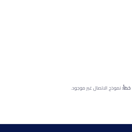
إستمارة حجز موعد لإجراء
سجل مدني
الرئيسة
إستمارة حجز موعد لإجراء سجل مدني
خطأ:
نموذج الاتصال غير موجود.