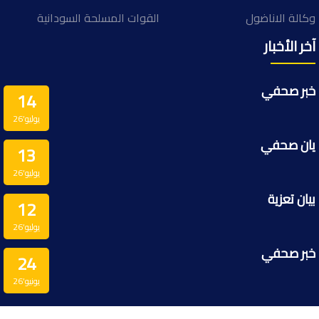
وكالة الاناضول
القوات المسلحة السودانية
آخر الأخبار
خبر صحفي
14
يوليو’26
يان صحفي
13
يوليو’26
بيان تعزية
12
يوليو’26
خبر صحفي
24
يونيو’26